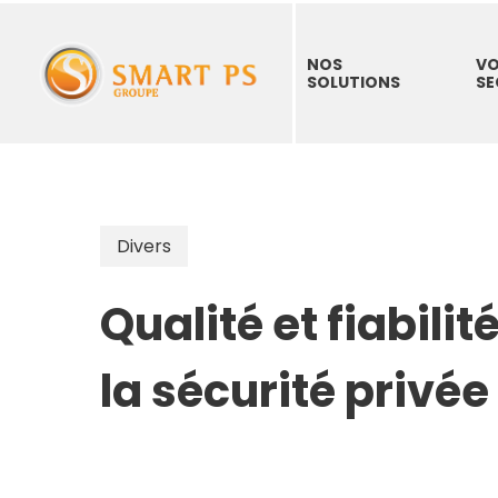
Skip
to
NOS
VO
main
SOLUTIONS
SE
content
Hit enter to search or ESC to close
Divers
Qualité et fiabili
la sécurité privée