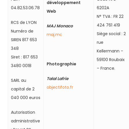
développement
04.82.53.06.78
6202A
Web
N° TVA : FR 22
RCS de LYON
424 761 419
MAJ Monaco
Numéro de
Siège social : 2
maj.mc
SIREN 817 653
rue
348
Kellermann –
Siret : 817 653
59100 Roubaix
Photographie
3480 0018
– France.
Talal Lafrie
SARL au
objectifoto.fr
capital de 2
040 000 euros
Autorisation
administrative