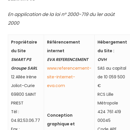
En application de la loi n° 2000-719 du 1er août
2000
Propriétaire
Référencement
Hébergement
du Site
internet
du Site :
SMART PS
EVA REFERENCEMENT
OVH
Groupe SARL
www.referencement-
SAS au capital
12 Allée Irène
site-internet-
de 10 059 500
Joliot-Curie
eva.com
€
69800 SAINT
RCS Lille
PRIEST
Métropole
Tél :
424 761 419
Conception
04.82.53.06.77
00045
graphique et
Fax :
Code APE