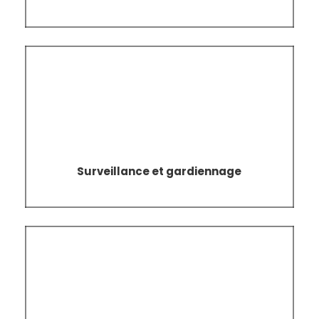
Surveillance
&
gardiennage
Surveillance et gardiennage
Sécurité
mobile