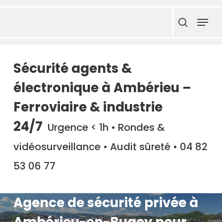
Skip
Menu
to
search
main
content
Sécurité agents &
électronique à Ambérieu –
Ferroviaire & industrie
24/7
Urgence < 1h • Rondes &
vidéosurveillance • Audit sûreté • 04 82
53 06 77
Agence de sécurité privée à