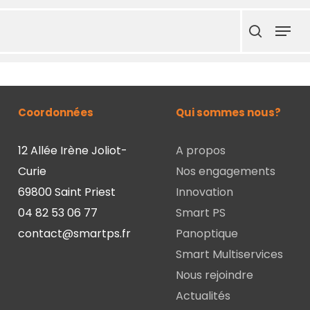
Skip
Menu
to
search
main
content
Coordonnées
Qui sommes nous?
12 Allée Irène Joliot-
A propos
Curie
Nos engagements
69800 Saint Priest
Innovation
04 82 53 06 77
Smart PS
contact@smartps.fr
Panoptique
Smart Multiservices
Nous rejoindre
Actualités