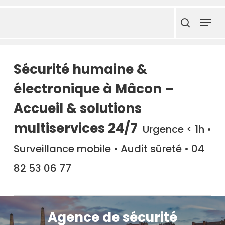
Skip
Menu
to
search
main
content
Sécurité humaine &
électronique à Mâcon –
Accueil & solutions
multiservices 24/7
Urgence < 1h •
Surveillance mobile • Audit sûreté • 04
82 53 06 77
Agence de sécurité