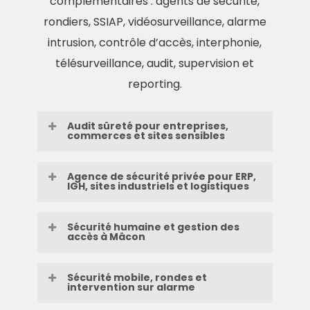
complémentaires : agents de sécurité,
rondiers, SSIAP, vidéosurveillance, alarme
intrusion, contrôle d’accès, interphonie,
télésurveillance, audit, supervision et
reporting.
Audit sûreté pour entreprises,
commerces et sites sensibles
Agence de sécurité privée pour ERP,
IGH, sites industriels et logistiques
L’audit sûreté permet aux
entreprises mâconnaises
Sécurité humaine et gestion des
d’identifier les vulnérabilités qui
accès à Mâcon
Magasins, hypermarchés,
exposent leurs locaux, équipes,
bâtiments tertiaires, sites
marchandises et équipements :
Sécurité mobile, rondes et
industriels, entrepôts,
intervention sur alarme
La sécurité humaine reste
accès mal protégés, flux
plateformes logistiques et